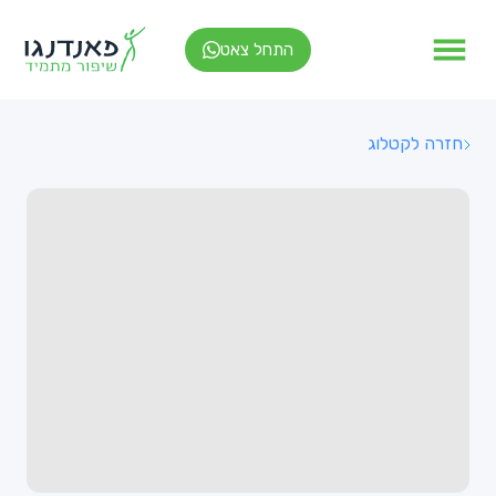
התחל צאט
חזרה לקטלוג