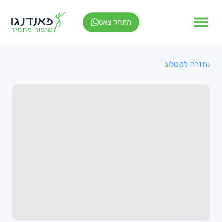
התחל צאט
חזרה לקטלוג