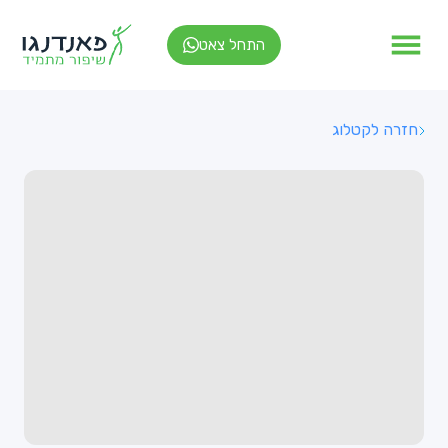
התחל צאט
חזרה לקטלוג