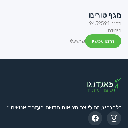
מגף טורינו
מק״ט:
9452594
1 יחידה
הזמן עכשיו
שתף
״להנהיג, זה לייצר מציאות חדשה בעזרת אנשים.״