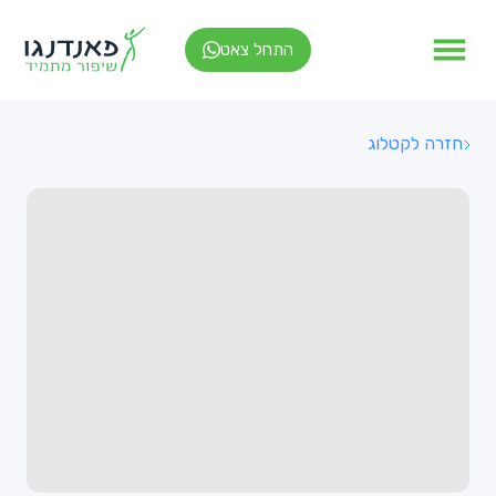
התחל צאט
חזרה לקטלוג