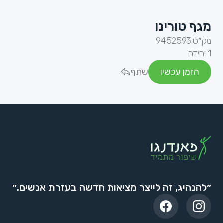
מגף טורינו
מק״ט:
9452593
1 יחידה
הזמן עכשיו
שתף
״להנהיג, זה לייצר מציאות חדשה בעזרת אנשים.״