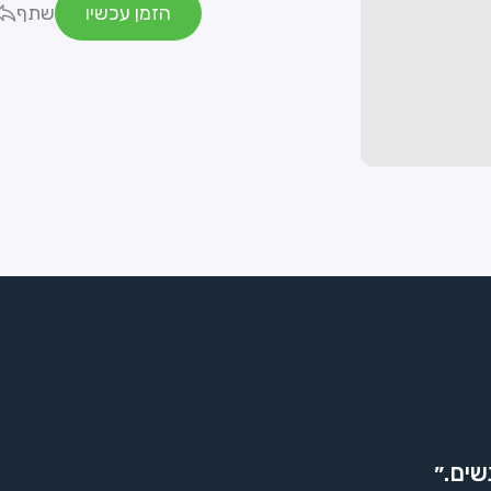
הזמן עכשיו
שתף
שים.״