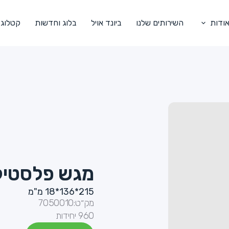
ודות
השירותים שלנו
ביונד אויל
בלוג וחדשות
קטלוג
מגש פלסטיק
215*136*18 מ"מ
מק״ט:
7050010
960 יחידות