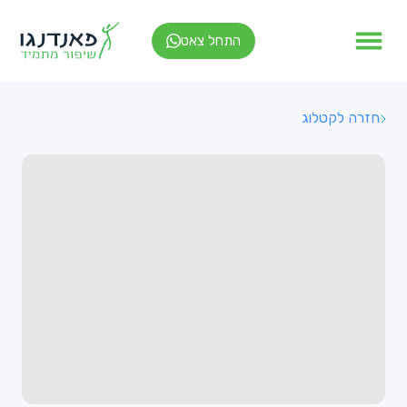
התחל צאט
חזרה לקטלוג