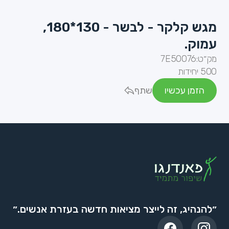
מגש קלקר - לבשר - 130*180,
עמוק.
מק״ט:
7E50076
500 יחידות
הזמן עכשיו
שתף
״להנהיג, זה לייצר מציאות חדשה בעזרת אנשים.״