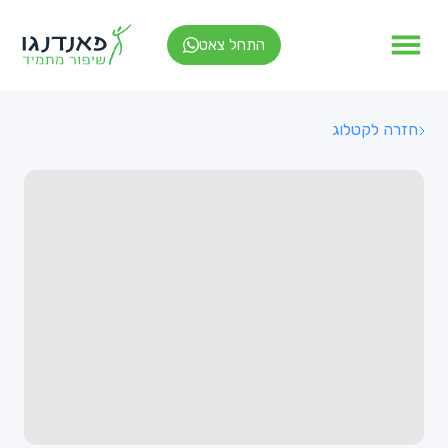
התחל צאט
חזרה לקטלוג