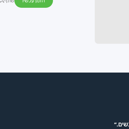
הזמן עכשיו
שתף
שים.״