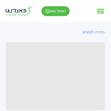
התחל צאט
חזרה לקטלוג