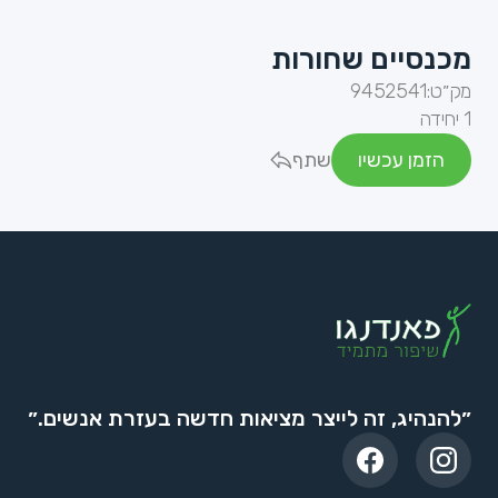
מכנסיים שחורות
מק״ט:
9452541
1 יחידה
הזמן עכשיו
שתף
״להנהיג, זה לייצר מציאות חדשה בעזרת אנשים.״