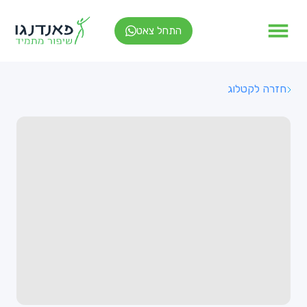
התחל צאט
חזרה לקטלוג