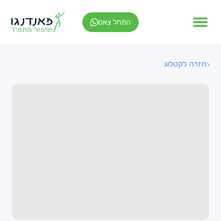
התחל צאט
חזרה לקטלוג