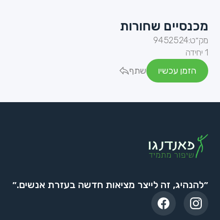
מכנסיים שחורות
מק״ט:
9452524
1 יחידה
הזמן עכשיו
שתף
״להנהיג, זה לייצר מציאות חדשה בעזרת אנשים.״