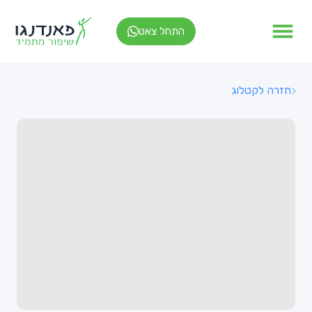
התחל צאט
חזרה לקטלוג