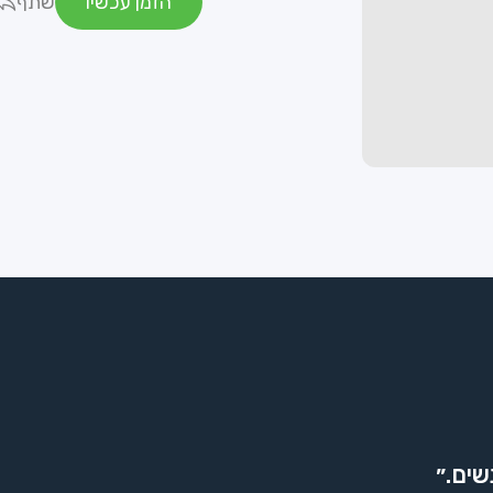
הזמן עכשיו
שתף
שים.״