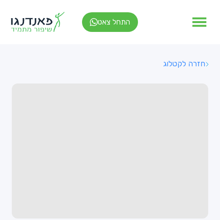
התחל צאט
חזרה לקטלוג