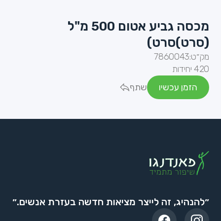
מכסה גביע אטום 500 מ"ל
(סרט)סרט)
מק״ט:
7860043
420 יחידות
הזמן עכשיו
שתף
״להנהיג, זה לייצר מציאות חדשה בעזרת אנשים.״