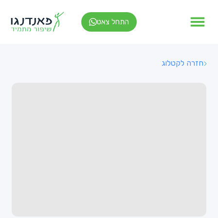
התחל צאט
חזרה לקטלוג