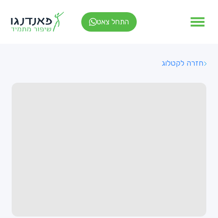
התחל צאט
חזרה לקטלוג