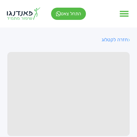
התחל צאט
חזרה לקטלוג