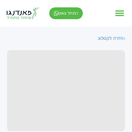
התחל צאט
חזרה לקטלוג