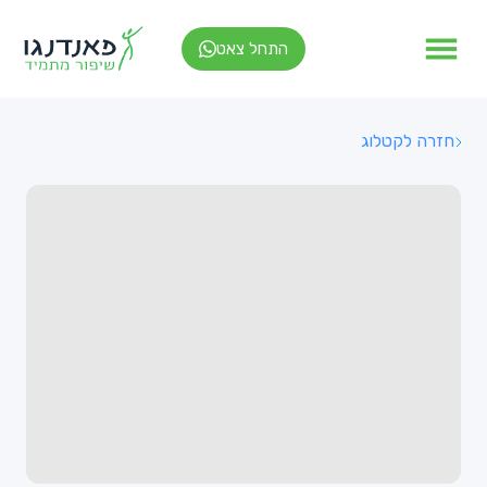
התחל צאט
חזרה לקטלוג