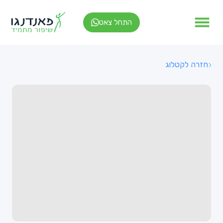
התחל צאט
חזרה לקטלוג