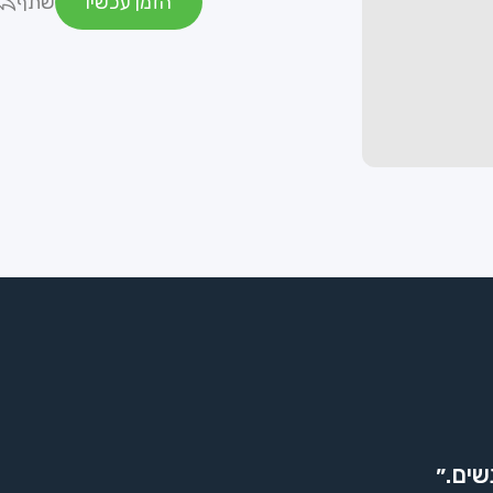
הזמן עכשיו
שתף
שים.״