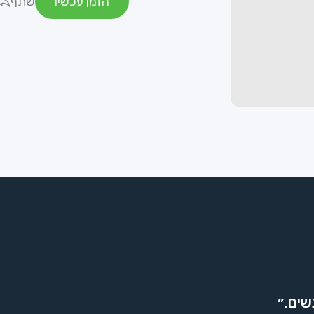
הזמן עכשיו
שתף
שים.״