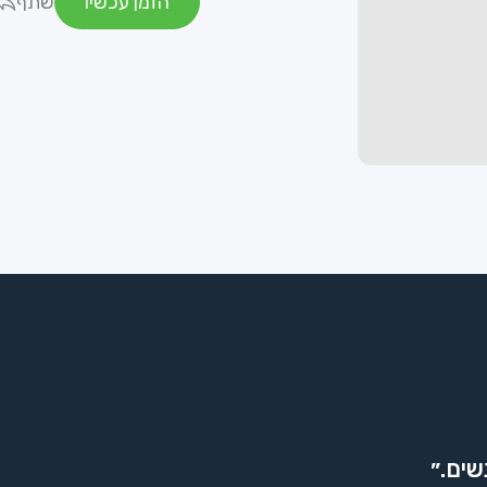
הזמן עכשיו
שתף
שים.״