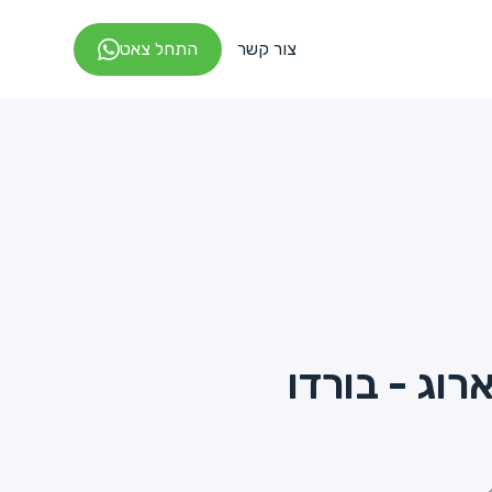
צור קשר
התחל צאט
רוג - בורדו