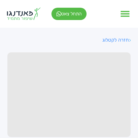
התחל צאט
חזרה לקטלוג