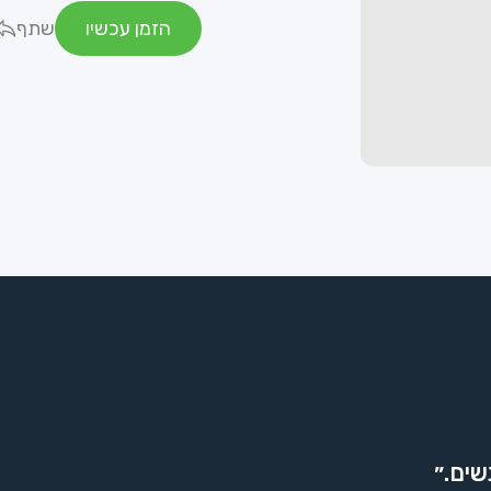
הזמן עכשיו
שתף
שים.״