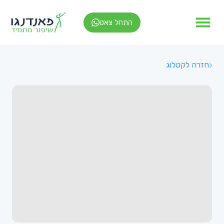
התחל צאט
חזרה לקטלוג