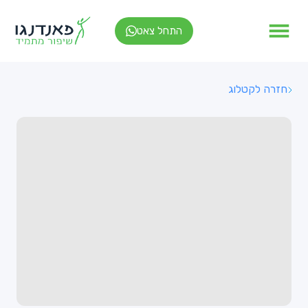
התחל צאט
חזרה לקטלוג