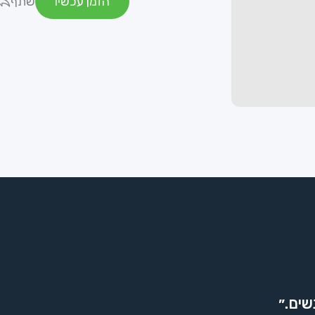
הזמן עכשיו
שתף
שים.״