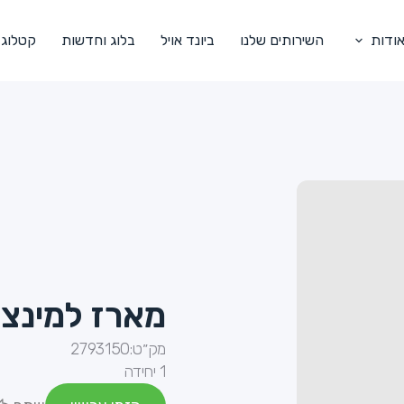
ודות
השירותים שלנו
ביונד אויל
בלוג וחדשות
קטלוג
מארז למינציה 80 מיקרו
מק״ט:
2793150
1 יחידה