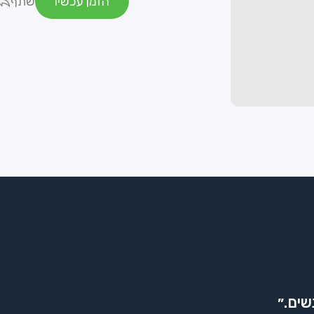
הזמן עכשיו
שתף
שים.״