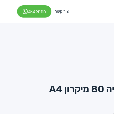
צור קשר
התחל צאט
ן A4