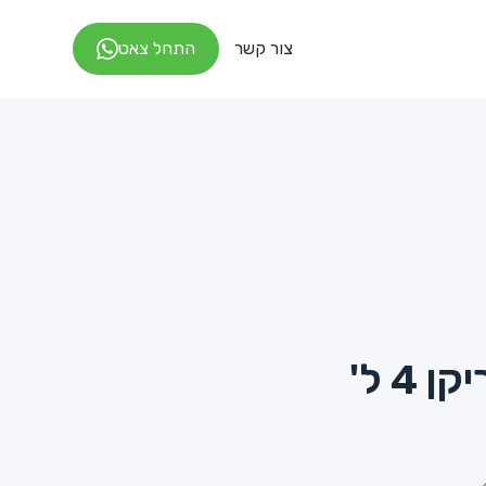
צור קשר
התחל צאט
4 ל'