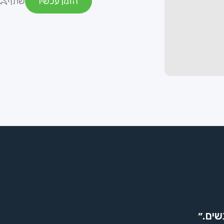
הזמן עכשיו
שתף
שים.״