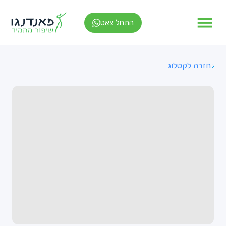
התחל צאט
חזרה לקטלוג