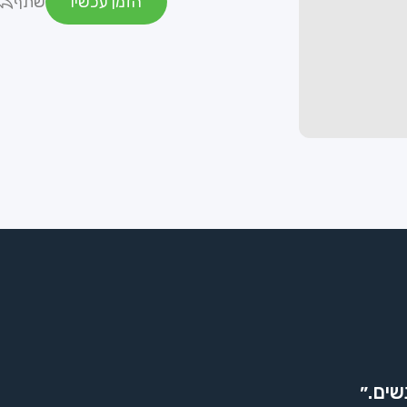
הזמן עכשיו
שתף
שים.״