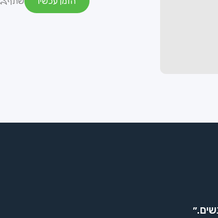
הזמן עכשיו
שתף
שים.״