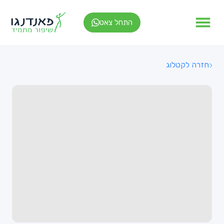
התחל צאט
חזרה לקטלוג