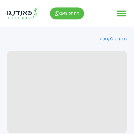
התחל צאט
חזרה לקטלוג