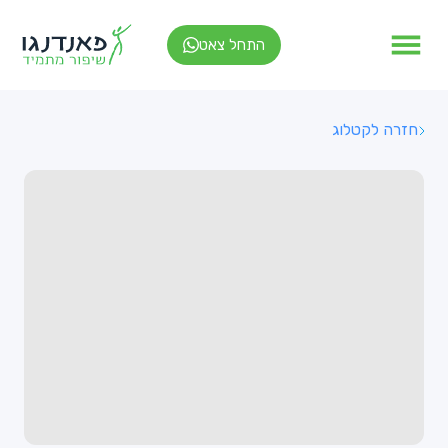
התחל צאט
חזרה לקטלוג