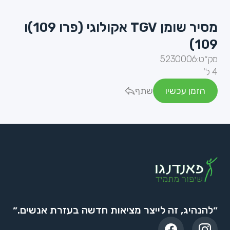
מסיר שומן TGV אקולוגי (פרו 109)ו
109)
מק״ט:
5230006
4 ל'
הזמן עכשיו
שתף
״להנהיג, זה לייצר מציאות חדשה בעזרת אנשים.״