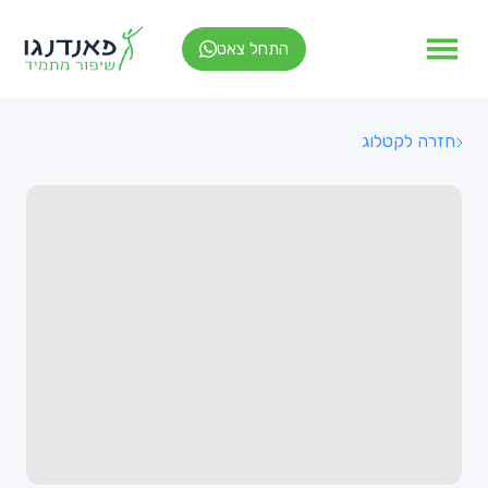
התחל צאט
חזרה לקטלוג