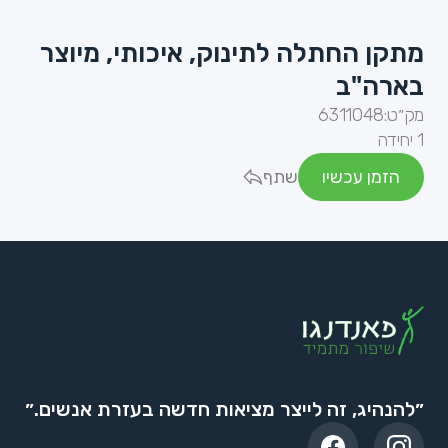
מתקן החתלה לתינוק, איכותי, מיוצר
בארה"ב
מק״ט:
6311048
1 יחידה
הזמן עכשיו
שתף
״להנהיג, זה לייצר מציאות חדשה בעזרת אנשים.״