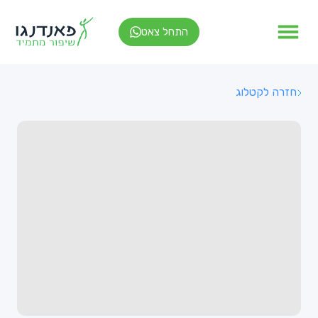
התחל צאט
חזרה לקטלוג