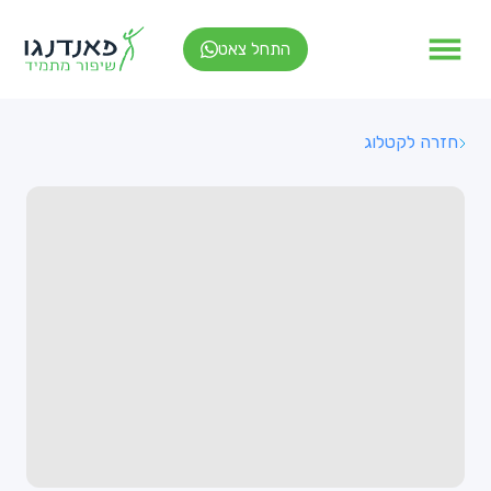
התחל צאט
חזרה לקטלוג