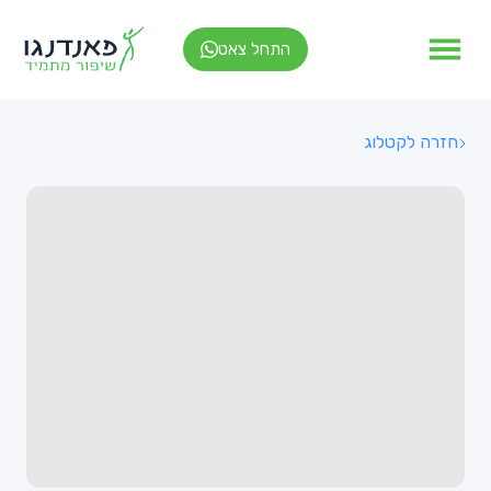
התחל צאט
חזרה לקטלוג