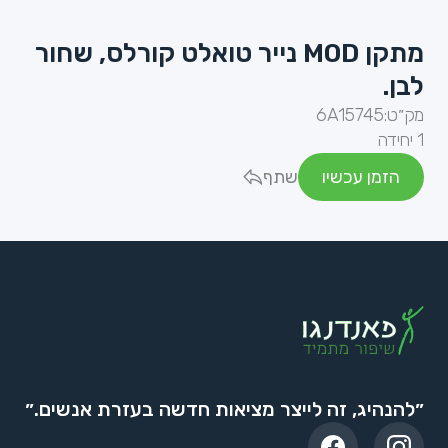
מתקן MOD נייר טואלט קורלס, שחור
לבן.
מק״ט:
6A15745
1 יחידה
הזמן עכשיו
שתף
״להנהיג, זה לייצר מציאות חדשה בעזרת אנשים.״