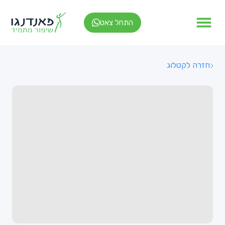
התחל צאט
חזרה לקטלוג