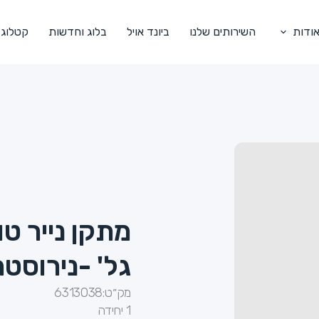
ודות
השירותים שלנו
ביונד אויל
בלוג וחדשות
קטלוג
גל' -נירוסטה
מק״ט:
6313038
1 יחידה