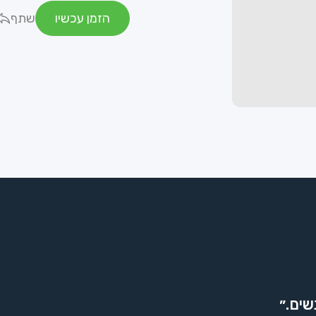
הזמן עכשיו
שתף
שים.״