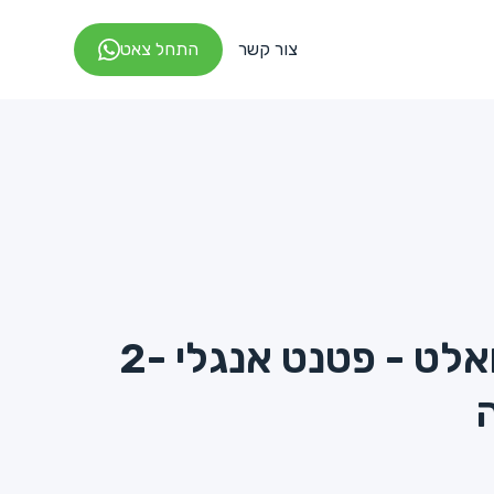
צור קשר
התחל צאט
מתקן נייר טואלט - פטנט אנגלי -2