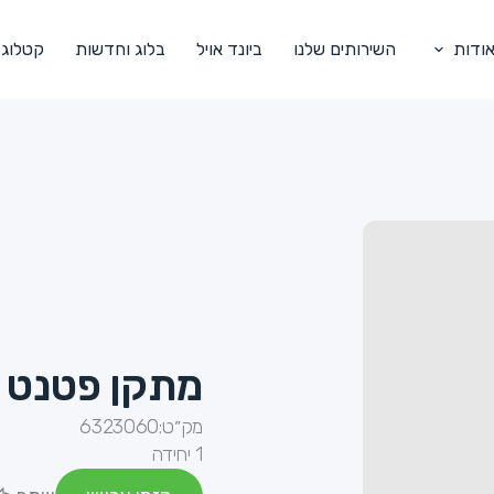
ודות
השירותים שלנו
ביונד אויל
בלוג וחדשות
קטלוג
מתקן פטנט 
מק״ט:
6323060
1 יחידה