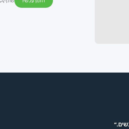
הזמן עכשיו
שתף
שים.״