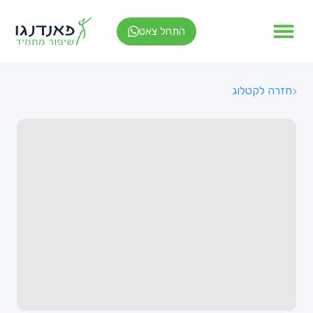
התחל צאט
חזרה לקטלוג