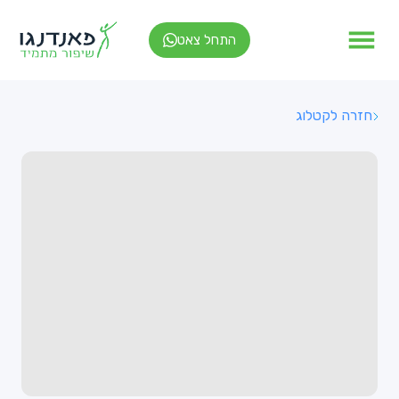
התחל צאט
חזרה לקטלוג