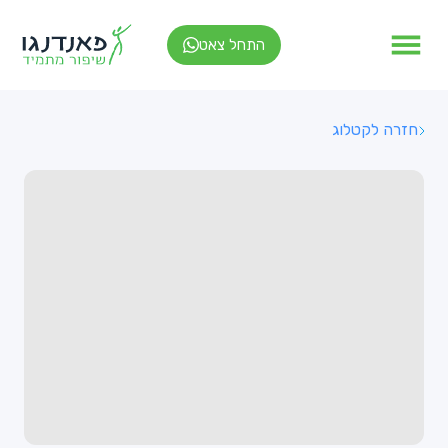
התחל צאט
חזרה לקטלוג