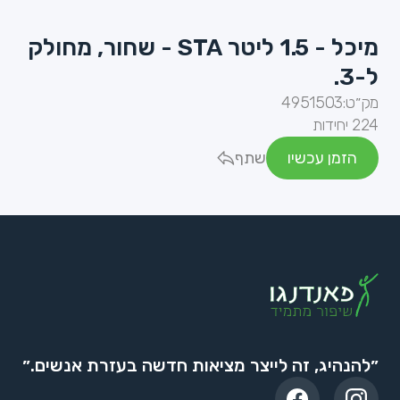
מיכל - 1.5 ליטר STA - שחור, מחולק
ל-3.
מק״ט:
4951503
224 יחידות
הזמן עכשיו
שתף
״להנהיג, זה לייצר מציאות חדשה בעזרת אנשים.״