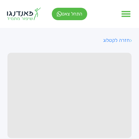
התחל צאט
חזרה לקטלוג