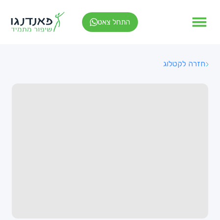
התחל צאט
חזרה לקטלוג