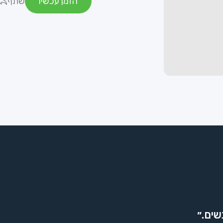
הזמן עכשיו
שתף
שים.״