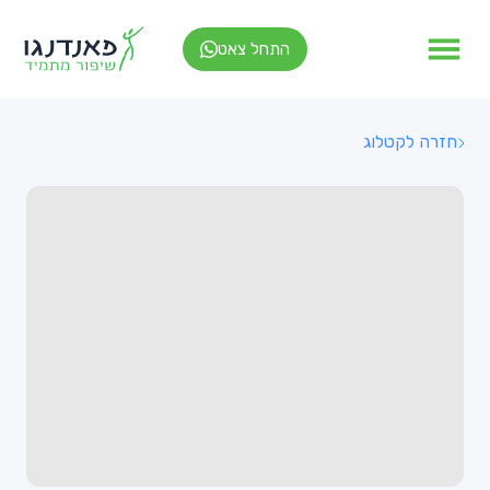
התחל צאט
חזרה לקטלוג