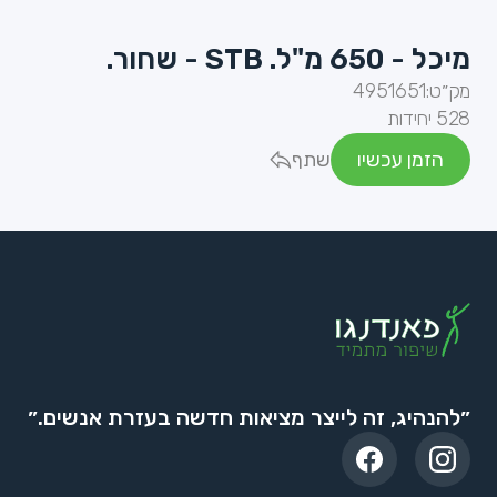
מיכל - 650 מ"ל. STB - שחור.
מק״ט:
4951651
528 יחידות
הזמן עכשיו
שתף
״להנהיג, זה לייצר מציאות חדשה בעזרת אנשים.״